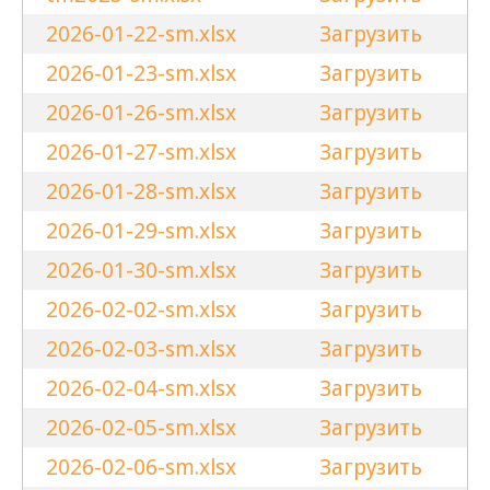
2026-01-22-sm.xlsx
Загрузить
2026-01-23-sm.xlsx
Загрузить
2026-01-26-sm.xlsx
Загрузить
2026-01-27-sm.xlsx
Загрузить
2026-01-28-sm.xlsx
Загрузить
2026-01-29-sm.xlsx
Загрузить
2026-01-30-sm.xlsx
Загрузить
2026-02-02-sm.xlsx
Загрузить
2026-02-03-sm.xlsx
Загрузить
2026-02-04-sm.xlsx
Загрузить
2026-02-05-sm.xlsx
Загрузить
2026-02-06-sm.xlsx
Загрузить