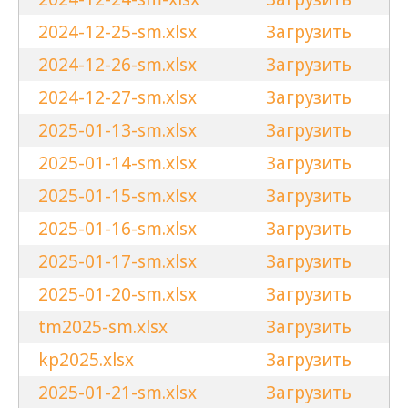
2024-12-25-sm.xlsx
Загрузить
2024-12-26-sm.xlsx
Загрузить
2024-12-27-sm.xlsx
Загрузить
2025-01-13-sm.xlsx
Загрузить
2025-01-14-sm.xlsx
Загрузить
2025-01-15-sm.xlsx
Загрузить
2025-01-16-sm.xlsx
Загрузить
2025-01-17-sm.xlsx
Загрузить
2025-01-20-sm.xlsx
Загрузить
tm2025-sm.xlsx
Загрузить
kp2025.xlsx
Загрузить
2025-01-21-sm.xlsx
Загрузить