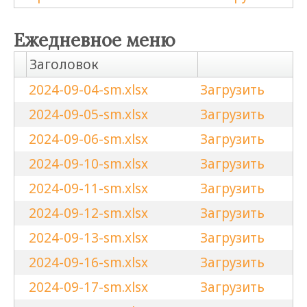
Ежедневное меню
Заголовок
2024-09-04-sm.xlsx
Загрузить
2024-09-05-sm.xlsx
Загрузить
2024-09-06-sm.xlsx
Загрузить
2024-09-10-sm.xlsx
Загрузить
2024-09-11-sm.xlsx
Загрузить
2024-09-12-sm.xlsx
Загрузить
2024-09-13-sm.xlsx
Загрузить
2024-09-16-sm.xlsx
Загрузить
2024-09-17-sm.xlsx
Загрузить