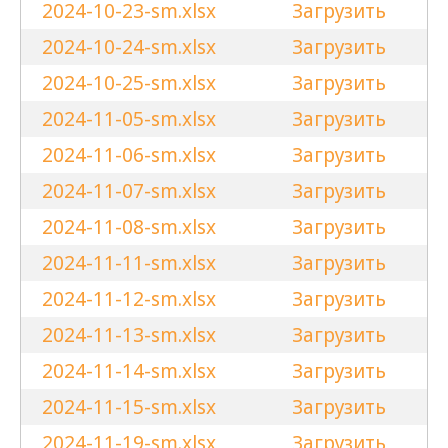
2024-10-23-sm.xlsx
Загрузить
2024-10-24-sm.xlsx
Загрузить
2024-10-25-sm.xlsx
Загрузить
2024-11-05-sm.xlsx
Загрузить
2024-11-06-sm.xlsx
Загрузить
2024-11-07-sm.xlsx
Загрузить
2024-11-08-sm.xlsx
Загрузить
2024-11-11-sm.xlsx
Загрузить
2024-11-12-sm.xlsx
Загрузить
2024-11-13-sm.xlsx
Загрузить
2024-11-14-sm.xlsx
Загрузить
2024-11-15-sm.xlsx
Загрузить
2024-11-19-sm.xlsx
Загрузить