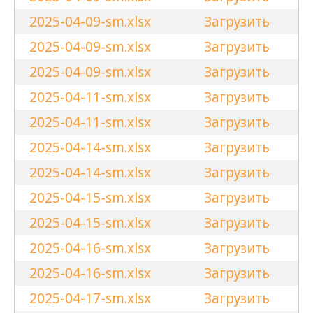
2025-04-09-sm.xlsx
Загрузить
2025-04-09-sm.xlsx
Загрузить
2025-04-09-sm.xlsx
Загрузить
2025-04-11-sm.xlsx
Загрузить
2025-04-11-sm.xlsx
Загрузить
2025-04-14-sm.xlsx
Загрузить
2025-04-14-sm.xlsx
Загрузить
2025-04-15-sm.xlsx
Загрузить
2025-04-15-sm.xlsx
Загрузить
2025-04-16-sm.xlsx
Загрузить
2025-04-16-sm.xlsx
Загрузить
2025-04-17-sm.xlsx
Загрузить