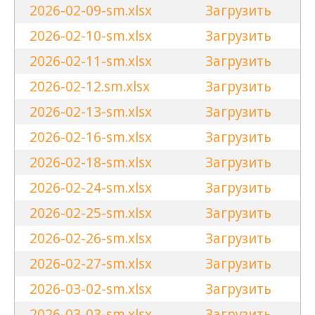
2026-02-09-sm.xlsx
Загрузить
2026-02-10-sm.xlsx
Загрузить
2026-02-11-sm.xlsx
Загрузить
2026-02-12.sm.xlsx
Загрузить
2026-02-13-sm.xlsx
Загрузить
2026-02-16-sm.xlsx
Загрузить
2026-02-18-sm.xlsx
Загрузить
2026-02-24-sm.xlsx
Загрузить
2026-02-25-sm.xlsx
Загрузить
2026-02-26-sm.xlsx
Загрузить
2026-02-27-sm.xlsx
Загрузить
2026-03-02-sm.xlsx
Загрузить
2026-03-03-sm.xlsx
Загрузить