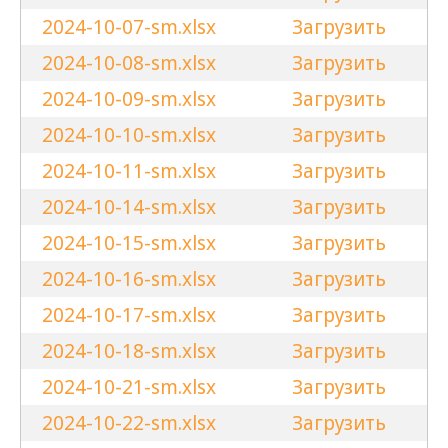
2024-10-07-sm.xlsx
Загрузить
2024-10-08-sm.xlsx
Загрузить
2024-10-09-sm.xlsx
Загрузить
2024-10-10-sm.xlsx
Загрузить
2024-10-11-sm.xlsx
Загрузить
2024-10-14-sm.xlsx
Загрузить
2024-10-15-sm.xlsx
Загрузить
2024-10-16-sm.xlsx
Загрузить
2024-10-17-sm.xlsx
Загрузить
2024-10-18-sm.xlsx
Загрузить
2024-10-21-sm.xlsx
Загрузить
2024-10-22-sm.xlsx
Загрузить