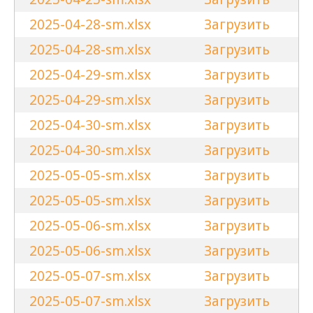
2025-04-28-sm.xlsx
Загрузить
2025-04-28-sm.xlsx
Загрузить
2025-04-29-sm.xlsx
Загрузить
2025-04-29-sm.xlsx
Загрузить
2025-04-30-sm.xlsx
Загрузить
2025-04-30-sm.xlsx
Загрузить
2025-05-05-sm.xlsx
Загрузить
2025-05-05-sm.xlsx
Загрузить
2025-05-06-sm.xlsx
Загрузить
2025-05-06-sm.xlsx
Загрузить
2025-05-07-sm.xlsx
Загрузить
2025-05-07-sm.xlsx
Загрузить