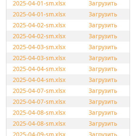
2025-04-01-sm.xlsx
Загрузить
2025-04-01-sm.xlsx
Загрузить
2025-04-02-sm.xlsx
Загрузить
2025-04-02-sm.xlsx
Загрузить
2025-04-03-sm.xlsx
Загрузить
2025-04-03-sm.xlsx
Загрузить
2025-04-04-sm.xlsx
Загрузить
2025-04-04-sm.xlsx
Загрузить
2025-04-07-sm.xlsx
Загрузить
2025-04-07-sm.xlsx
Загрузить
2025-04-08-sm.xlsx
Загрузить
2025-04-08-sm.xlsx
Загрузить
2025-04-09-sm.xlsx
Загрузить