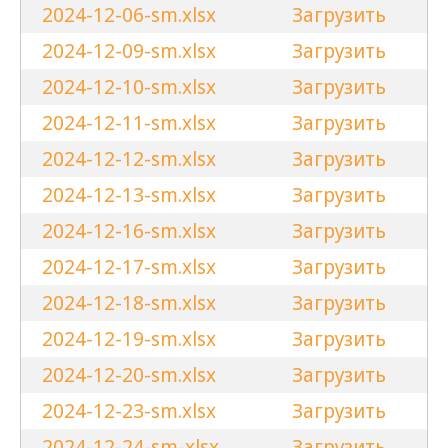
2024-12-06-sm.xlsx
Загрузить
2024-12-09-sm.xlsx
Загрузить
2024-12-10-sm.xlsx
Загрузить
2024-12-11-sm.xlsx
Загрузить
2024-12-12-sm.xlsx
Загрузить
2024-12-13-sm.xlsx
Загрузить
2024-12-16-sm.xlsx
Загрузить
2024-12-17-sm.xlsx
Загрузить
2024-12-18-sm.xlsx
Загрузить
2024-12-19-sm.xlsx
Загрузить
2024-12-20-sm.xlsx
Загрузить
2024-12-23-sm.xlsx
Загрузить
2024-12-24-sm-xlsx
Загрузить