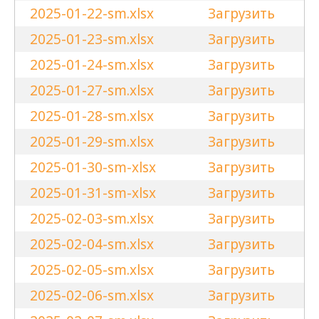
2025-01-22-sm.xlsx
Загрузить
2025-01-23-sm.xlsx
Загрузить
2025-01-24-sm.xlsx
Загрузить
2025-01-27-sm.xlsx
Загрузить
2025-01-28-sm.xlsx
Загрузить
2025-01-29-sm.xlsx
Загрузить
2025-01-30-sm-xlsx
Загрузить
2025-01-31-sm-xlsx
Загрузить
2025-02-03-sm.xlsx
Загрузить
2025-02-04-sm.xlsx
Загрузить
2025-02-05-sm.xlsx
Загрузить
2025-02-06-sm.xlsx
Загрузить